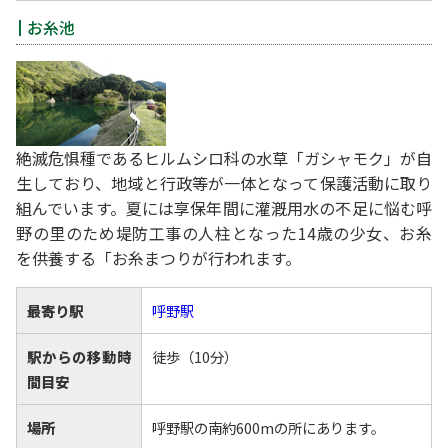
お糸池
絶滅危惧種であるヒルムシロ科の水草「ガシャモク」が自
生しており、地域と行政等が一体となって保護活動に取り
組んでいます。夏には享保年間に灌漑用水の不足に悩む呼
野の里のため堤防工事の人柱となった14歳の少女、お糸
を供養する「お糸まつりが行われます。
最寄り駅
呼野駅
駅からの移動時
徒歩（10分）
間目安
場所
呼野駅の南約600mの所にあります。