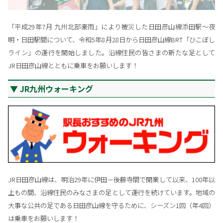
「平成29年7月 九州北部豪雨」により被災した日田彦山線添田駅～夜
明・日田駅間について、令和5年8月28日から日田彦山線BRT「ひこぼし
ライン」の運行を開始しました。沿線住民の皆さまの新たな足として
JR日田彦山線とともに乗車をお願いします！
JR九州ウォーキング
JR日田彦山線は、明治29年に伊田－後藤寺間で開業して以来、100年以
上もの間、沿線住民のみなさまの足として運行を続けています。地域の
大事な公共の足である日田彦山線を守るために、シーズン1回（年4回）
は乗車をお願いします！