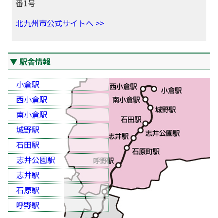
番1号
北九州市公式サイトへ >>
駅舎情報
小倉駅
西小倉駅
南小倉駅
城野駅
石田駅
志井公園駅
志井駅
石原駅
呼野駅