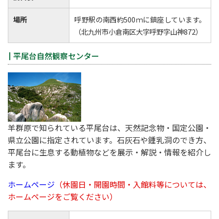
場所
呼野駅の南西約500ｍに鎮座しています。
（北九州市小倉南区大字呼野字山神872）
平尾台自然観察センター
羊群原で知られている平尾台は、天然記念物・国定公園・
県立公園に指定されています。石灰石や鍾乳洞のでき方、
平尾台に生息する動植物などを展示・解説・情報を紹介し
ます。
ホームページ
（休園日・開園時間・入館料等については、
ホームページをご覧ください）